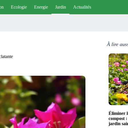
on
Ecologie
Energie
Jardin
Actualités
À lire aus
clatante
Éliminer 
compost :
jardin sai