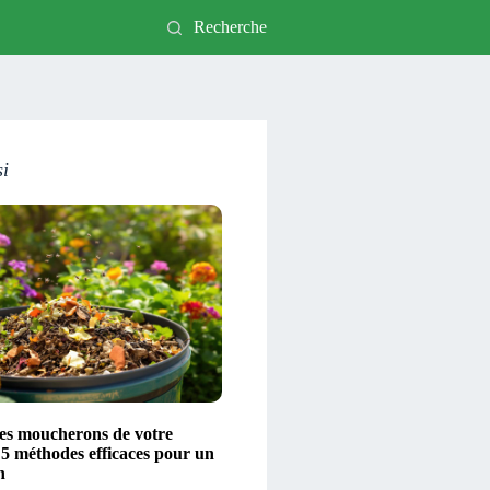
Recherche
si
les moucherons de votre
 5 méthodes efficaces pour un
n