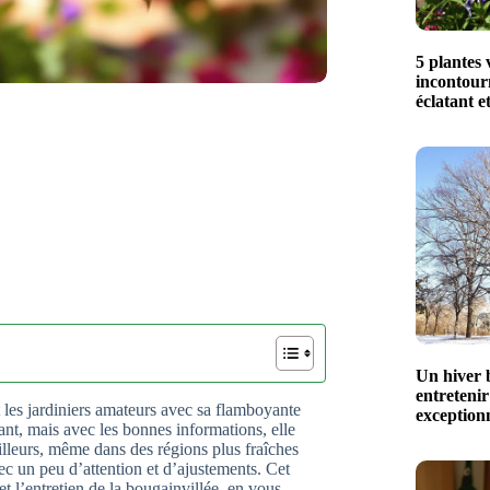
5 plantes 
incontour
éclatant e
Un hiver b
entretenir
t les jardiniers amateurs avec sa flamboyante
exceptionn
ant, mais avec les bonnes informations, elle
ailleurs, même dans des régions plus fraîches
ec un peu d’attention et d’ajustements. Cet
et l’entretien de la bougainvillée, en vous