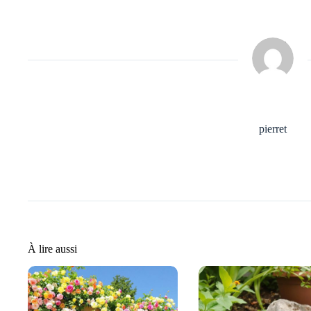
pierret
À lire aussi