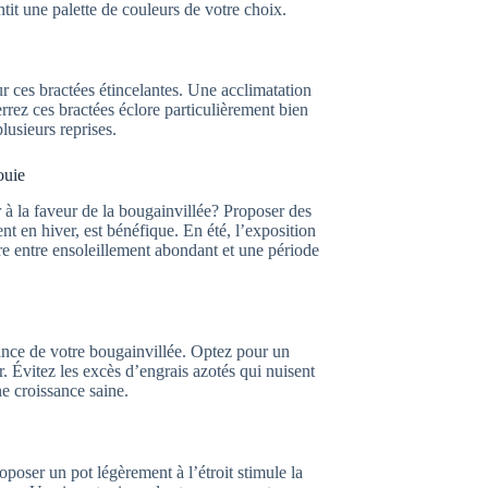
ntit une palette de couleurs de votre choix.
ur ces bractées étincelantes. Une acclimatation
rrez ces bractées éclore particulièrement bien
lusieurs reprises.
ouie
à la faveur de la bougainvillée? Proposer des
t en hiver, est bénéfique. En été, l’exposition
bre entre ensoleillement abondant et une période
ssance de votre bougainvillée. Optez pour un
r. Évitez les excès d’engrais azotés qui nuisent
ne croissance saine.
poser un pot légèrement à l’étroit stimule la