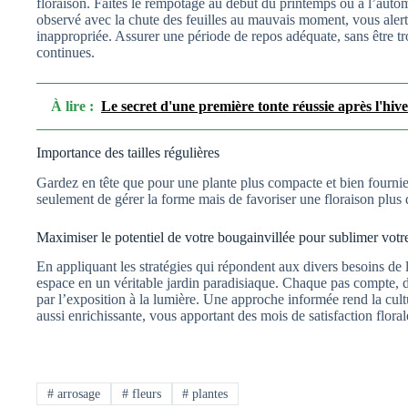
floraison. Faites le rempotage au début du printemps ou à l’auto
observé avec la chute des feuilles au mauvais moment, vous aler
inappropriée. Assurer une période de repos adéquate, sans être trop
continues.
À lire :
Le secret d'une première tonte réussie après l'hiver
Importance des tailles régulières
Gardez en tête que pour une plante plus compacte et bien fournie, 
seulement de gérer la forme mais de favoriser une floraison plus 
Maximiser le potentiel de votre bougainvillée pour sublimer votr
En appliquant les stratégies qui répondent aux divers besoins de 
espace en un véritable jardin paradisiaque. Chaque pas compte, d
par l’exposition à la lumière. Une approche informée rend la cult
aussi enrichissante, vous apportant des mois de satisfaction floral
#
arrosage
#
fleurs
#
plantes