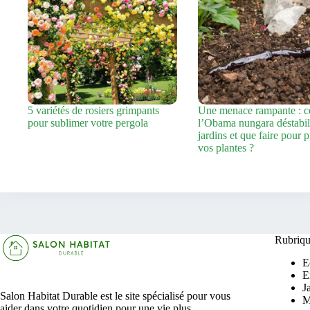
5 variétés de rosiers grimpants
Une menace rampante : 
pour sublimer votre pergola
l’Obama nungara déstabil
jardins et que faire pour 
vos plantes ?
Rubriqu
E
E
J
Salon Habitat Durable est le site spécialisé pour vous
M
aider dans votre quotidien pour une vie plus