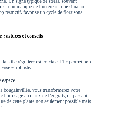
mne. Un signe typique de stress, souvent
te sur un manque de lumière ou une situation
 restrictif, favorise un cycle de floraisons
 : astuces et conseils
la taille régulière est cruciale. Elle permet non
dense et robuste.
e espace
la bougainvillée, vous transformerez votre
e l’arrosage au choix de l’engrais, en passant
ure de cette plante non seulement possible mais
e.