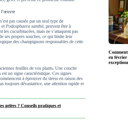
à l’œuvre
n’est pas causée par un seul type de
m
et
Podosphaera xanthii
, peuvent être à
 les cucurbitacées, mais ne s’attaquent pas
e ses propres souches, ce qui limite leur
iologique des champignons responsables de cette
Comment r
en février
exceptionn
nciennes feuilles de vos plants. Une couche
 est un signe caractéristique. Ces signes
s commencent à éprouver du stress en raison des
s toujours dévastatrice, une attention rapide et
s gelées ? Conseils pratiques et