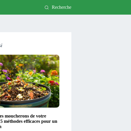
Recherche
si
les moucherons de votre
 5 méthodes efficaces pour un
n