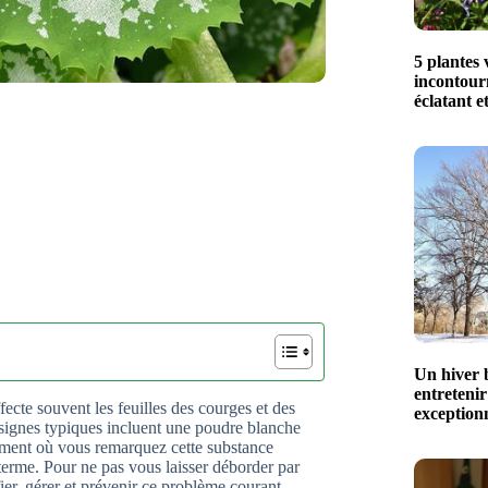
5 plantes 
incontour
éclatant e
Un hiver b
entretenir
cte souvent les feuilles des courges et des
exceptionn
 signes typiques incluent une poudre blanche
moment où vous remarquez cette substance
 terme. Pour ne pas vous laisser déborder par
r, gérer et prévenir ce problème courant.