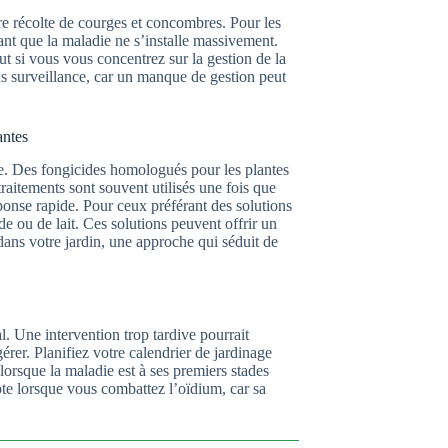
re récolte de courges et concombres. Pour les
vant que la maladie ne s’installe massivement.
out si vous vous concentrez sur la gestion de la
s surveillance, car un manque de gestion peut
antes
ée. Des fongicides homologués pour les plantes
aitements sont souvent utilisés une fois que
éponse rapide. Pour ceux préférant des solutions
 ou de lait. Ces solutions peuvent offrir un
dans votre jardin, une approche qui séduit de
al. Une intervention trop tardive pourrait
gérer. Planifiez votre calendrier de jardinage
 lorsque la maladie est à ses premiers stades
te lorsque vous combattez l’oïdium, car sa