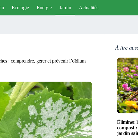
on
Ecologie
Energie
Jardin
Actualités
À lire aus
hes : comprendre, gérer et prévenir l’oïdium
Éliminer 
compost :
jardin sai