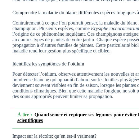
Comprendre la maladie du blanc: différentes espèces fongiques 
Contrairement à ce que l’on pourrait penser, la maladie du blanc 
champignon. Plusieurs espèces, comme
Erysiphe cichoracearu
l’origine de ce phénomène inquiétant. Ces champignons atteignent
aux autres types de plantes de votre jardin. Chaque espèce possèd
propagation à d’autres familles de plantes. Cette particularité b
maladie rend leur gestion plus spécifique et ciblée.
Identifiez les symptômes de l’oïdium
Pour détecter l’oïdium, observez attentivement les nouvelles et a
poudreuse blanche qui apparaît d’abord sur les feuilles plus âgées
deviennent souvent visibles en fin de saison, lorsque les plante
conditions climatiques. Bien que cette maladie fongique ne soit pa
des soins appropriés peuvent limiter sa propagation.
À lire :
Quand semer et repiquer ses légumes pour éviter le
scientifiques
Impact sur la récolte: qu’en est-il vraiment?