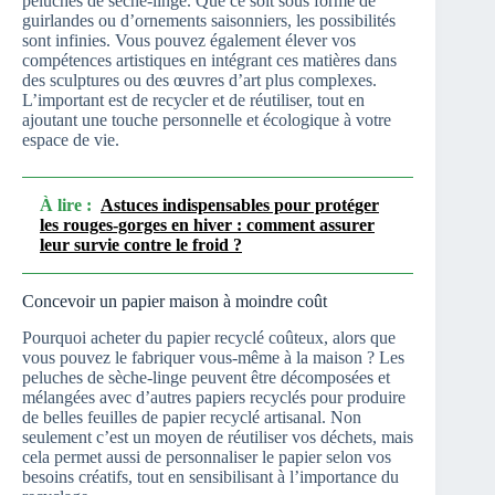
peluches de sèche-linge. Que ce soit sous forme de
guirlandes ou d’ornements saisonniers, les possibilités
sont infinies. Vous pouvez également élever vos
compétences artistiques en intégrant ces matières dans
des sculptures ou des œuvres d’art plus complexes.
L’important est de recycler et de réutiliser, tout en
ajoutant une touche personnelle et écologique à votre
espace de vie.
À lire :
Astuces indispensables pour protéger
les rouges-gorges en hiver : comment assurer
leur survie contre le froid ?
Concevoir un papier maison à moindre coût
Pourquoi acheter du papier recyclé coûteux, alors que
vous pouvez le fabriquer vous-même à la maison ? Les
peluches de sèche-linge peuvent être décomposées et
mélangées avec d’autres papiers recyclés pour produire
de belles feuilles de papier recyclé artisanal. Non
seulement c’est un moyen de réutiliser vos déchets, mais
cela permet aussi de personnaliser le papier selon vos
besoins créatifs, tout en sensibilisant à l’importance du