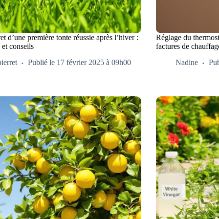
et d’une première tonte réussie après l’hiver :
Réglage du thermost
 et conseils
factures de chauffage
pierret
Publié le 17 février 2025 à 09h00
Nadine
Pub