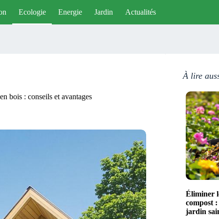
on
Ecologie
Energie
Jardin
Actualités
À lire aus
n bois : conseils et avantages
Éliminer 
compost :
jardin sai