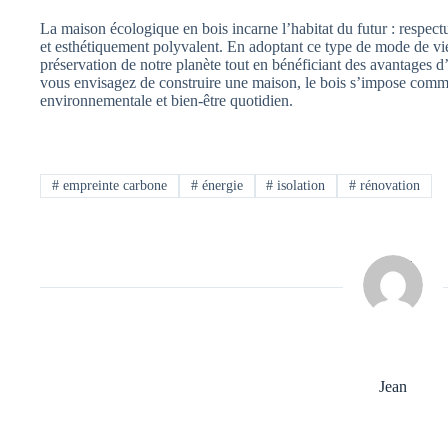
La maison écologique en bois incarne l’habitat du futur : respe
et esthétiquement polyvalent. En adoptant ce type de mode de vie
préservation de notre planète tout en bénéficiant des avantages d’
vous envisagez de construire une maison, le bois s’impose comme
environnementale et bien-être quotidien.
#
empreinte carbone
#
énergie
#
isolation
#
rénovation
Jean