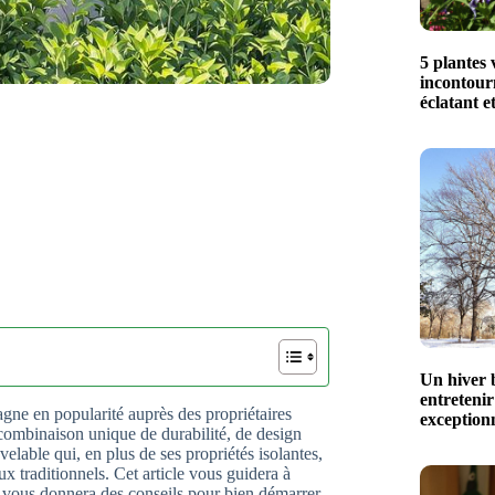
5 plantes 
incontour
éclatant e
Un hiver b
entretenir
gne en popularité auprès des propriétaires
exceptionn
combinaison unique de durabilité, de design
elable qui, en plus de ses propriétés isolantes,
 traditionnels. Cet article vous guidera à
t vous donnera des conseils pour bien démarrer