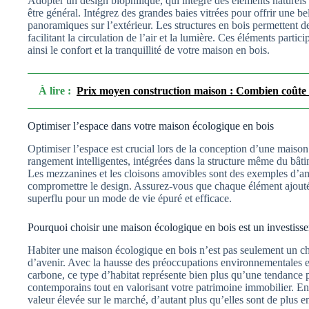
Adopter un design biophilique, qui intègre des éléments naturels
être général. Intégrez des grandes baies vitrées pour offrir une bel
panoramiques sur l’extérieur. Les structures en bois permettent de 
facilitant la circulation de l’air et la lumière. Ces éléments part
ainsi le confort et la tranquillité de votre maison en bois.
À lire :
Prix moyen construction maison : Combien coûte 
Optimiser l’espace dans votre maison écologique en bois
Optimiser l’espace est crucial lors de la conception d’une maison
rangement intelligentes, intégrées dans la structure même du bâti
Les mezzanines et les cloisons amovibles sont des exemples d’am
compromettre le design. Assurez-vous que chaque élément ajouté 
superflu pour un mode de vie épuré et efficace.
Pourquoi choisir une maison écologique en bois est un investiss
Habiter une maison écologique en bois n’est pas seulement un ch
d’avenir. Avec la hausse des préoccupations environnementales et
carbone, ce type d’habitat représente bien plus qu’une tendance 
contemporains tout en valorisant votre patrimoine immobilier. En
valeur élevée sur le marché, d’autant plus qu’elles sont de plus e