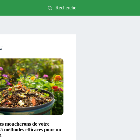
Recherche
si
les moucherons de votre
 5 méthodes efficaces pour un
n